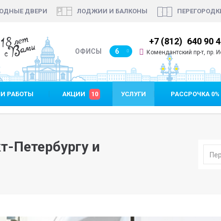
ОДНЫЕ ДВЕРИ
ЛОДЖИИ И БАЛКОНЫ
ПЕРЕГОРОДК
18 лет
812)
640 90 48
+7 (812)
640 90 
с Вами
ОФИСЫ
6
Комендантский пр-т, пр. Ис
И РАБОТЫ
АКЦИИ
10
УСЛУГИ
РАССРОЧКА 0%
т-Петербургу и