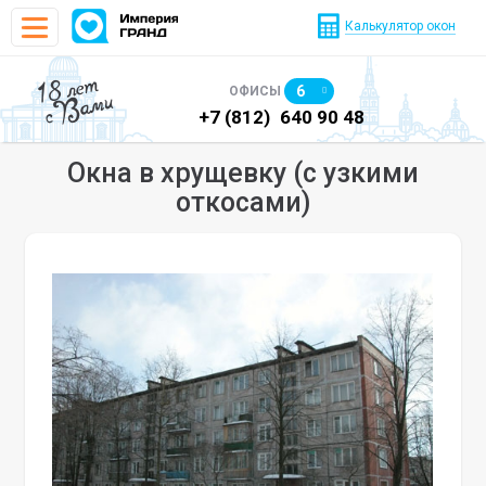
Калькулятор окон
18 лет
6
ОФИСЫ
с Вами
)
640 90 48
+7 (812)
640 90 48
+7
Окна в хрущевку (с узкими
откосами)