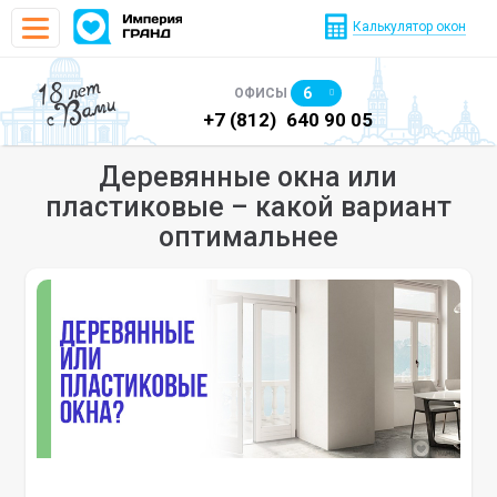
Калькулятор окон
18 лет
6
ОФИСЫ
с Вами
)
640 90 48
+7 (812)
640 90 05
+7
Деревянные окна или
пластиковые – какой вариант
оптимальнее