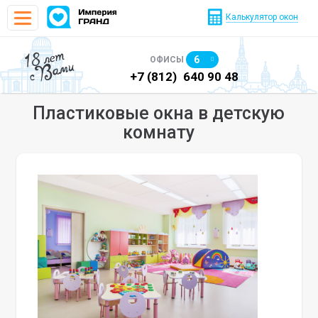
Калькулятор окон
18 лет
6
ОФИСЫ
с Вами
)
640 90 48
+7 (812)
640 90 48
+7
Пластиковые окна в детскую
комнату